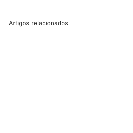
não
publicado)
Artigos relacionados