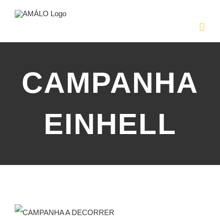
Skip
to
content
CAMPANHA
EINHELL
View