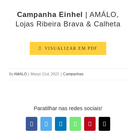
Larger
Campanha Einhel
| AMÁLO,
Image
Lojas Ribeira Brava & Calheta
VISUALIZAR EM PDF
By
AMALO
|
Março 21st, 2022
|
Campanhas
Paratilhar nas redes sociais!
Facebook
Twitter
LinkedIn
WhatsApp
Pinterest
Email
(necessário
mas