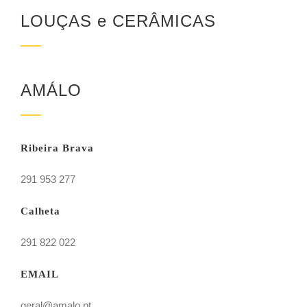
LOUÇAS e CERÂMICAS
AMÁLO
Ribeira Brava
291 953 277
Calheta
291 822 022
EMAIL
geral@amalo.pt