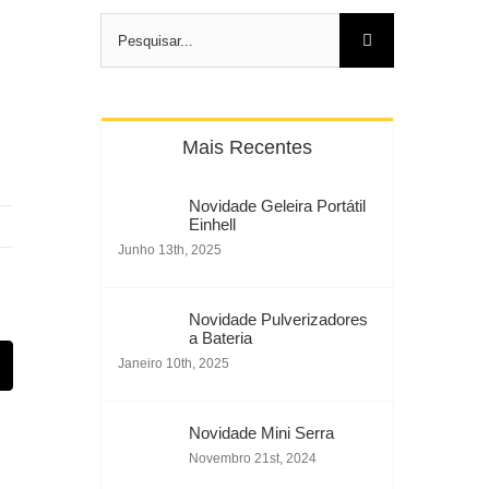
Pesquisar
Mais Recentes
Novidade Geleira Portátil
Einhell
Junho 13th, 2025
Novidade Pulverizadores
a Bateria
est
Email
Janeiro 10th, 2025
(necessário
mas
não
Novidade Mini Serra
publicado)
Novembro 21st, 2024