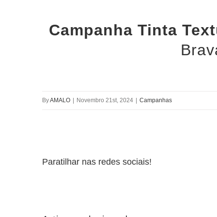
View
Campanha Tinta Text
Larger
Brav
Image
By
AMALO
|
Novembro 21st, 2024
|
Campanhas
Paratilhar nas redes sociais!