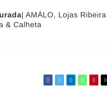
urada
| AMÁLO, Lojas Ribeira
a & Calheta
Facebook
Twitter
LinkedIn
WhatsApp
Pinter